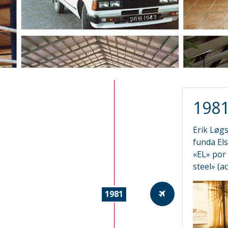
198
Erik Løgs
funda Els
«EL» por 
steel» (ac
1981