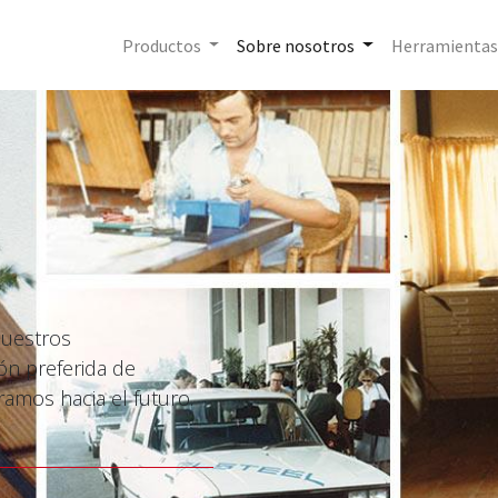
Productos
Sobre nosotros
Herramientas
1
nuestros
ón preferida de
mos hacia el futuro.