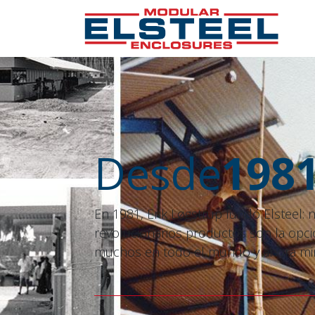
Desde
198
En 1981, Erik Løgstrup fundó Elsteel: 
revolucionarios productos son la opci
muchos en todo el mundo y ahora mira