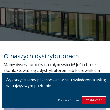
O naszych dystrybutorach
Mamy dystrybutorów na całym świecie! Jeśli chcesz
skontaktować się z dystrybutorem lub kierownikiem
sprzedaży w Twojej okolicy, wypełnij poniższy
Wykorzystujemy pliki cookies w celu świadczenia usług
formularz.
na najwyższym poziomie.
Polityka Cookie
ZGADZAM SIĘ