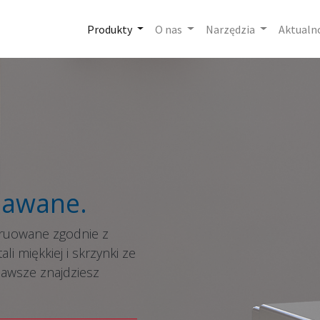
Produkty
O nas
Narzędzia
Aktualn
pawane.
truowane zgodnie z
li miękkiej i skrzynki ze
zawsze znajdziesz