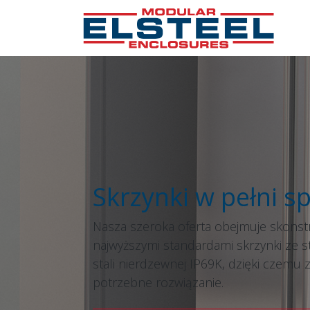
Skrzynki w pełni s
Nasza szeroka oferta obejmuje skons
najwyższymi standardami skrzynki ze sta
stali nierdzewnej IP69K, dzięki czemu 
potrzebne rozwiązanie.