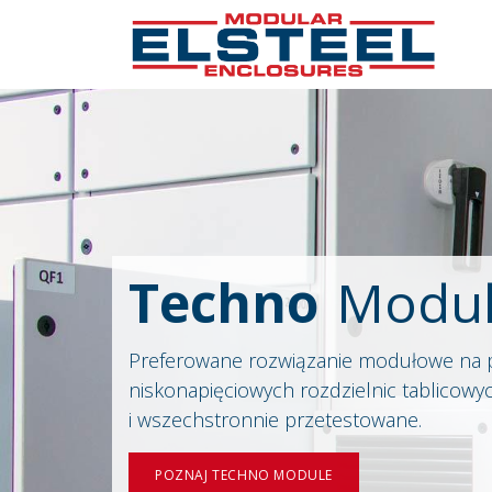
Techno
Modu
Preferowane rozwiązanie modułowe na 
niskonapięciowych rozdzielnic tablicowy
i wszechstronnie przetestowane.
POZNAJ TECHNO MODULE